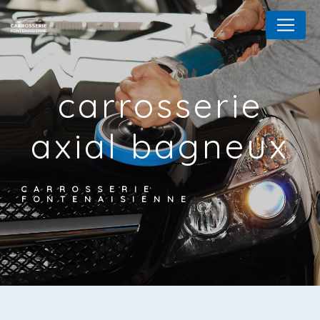
Panneau de gestion des cookies
carrosserie
axial bagneux
CARROSSERIE
FONTENAISIENNE