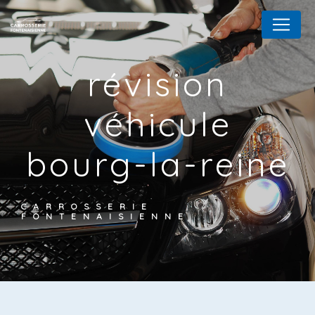
Panneau de gestion des cookies
révision
véhicule
bourg-la-reine
CARROSSERIE
FONTENAISIENNE