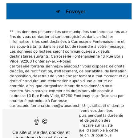
Envoyer
** Les données personnelles communiquées sont nécessaires aux
fins de vous contacter et sont enregistrées dans un fichier
informatisé. Elles sont destinées à Carrosserie Fontenaisienne et
ses sous-traitants dans le seul but de répondre à votre message.
Les données collectées seront communiquées aux seuls
destinataires suivants: Carrosserie Fontenaisienne 13 Rue Boris
Vildé, 92260 Fontenay-aux-Roses
carrosserie.fontenaisienne@wanadoo.fr. Vous disposez de droits
d’accès, de rectification, d’effacement, de portabilité, de limitation,
d’opposition, de retrait de votre consentement à tout moment et du
droit d’introduire une réclamation auprès d’une autorité de
contrôle, ainsi que d’organiser le sort de vos données post-
mortem. Vous pouvez exercer ces droits par voie postale à
l'adresse 13 Rue Boris Vildé, 92260 Fontenay-aux-Roses ou par
courrier électronique à l'adresse
carrosserie.fontenaisienne@wanadoo.fr. Un justificatif d'identité
pourra vous être demandé. Nous conservons vos données
pendant la période de prise de contact puis pendant la durée de
prescription légale aux fins probatoires et de gestion des
contentieux. Vous avez le droit de vous inscrire sur la liste
d'opposition au démarchage téléphonique, disponible à cette
Ce site utilise des cookies et
adresse:
Bloctel.gouv.fr
. Consultez le site cnil.fr pour plus
vous donne le contrôle sur