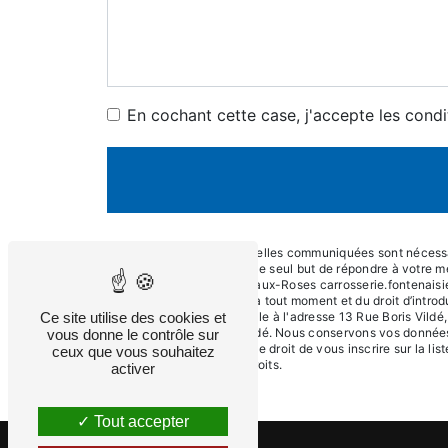
En cochant cette case, j'accepte les condi
** Les données personnelles communiquées sont nécessaire
ses sous-traitants dans le seul but de répondre à votre
Vildé, 92260 Fontenay-aux-Roses carrosserie.fontenaisienn
de votre consentement à tout moment et du droit d’introd
Ce site utilise des cookies et
ces droits par voie postale à l'adresse 13 Rue Boris Vild
pourra vous être demandé. Nous conservons vos données pe
vous donne le contrôle sur
contentieux. Vous avez le droit de vous inscrire sur la l
ceux que vous souhaitez
d’informations sur vos droits.
activer
Tout accepter