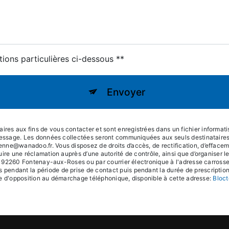
tions particulières ci-dessous **
Envoyer
s aux fins de vous contacter et sont enregistrées dans un fichier informatis
 message. Les données collectées seront communiquées aux seuls destinataires
e@wanadoo.fr. Vous disposez de droits d’accès, de rectification, d’effacement, 
uire une réclamation auprès d’une autorité de contrôle, ainsi que d’organiser
é, 92260 Fontenay-aux-Roses ou par courrier électronique à l'adresse carrosser
ndant la période de prise de contact puis pendant la durée de prescription l
iste d'opposition au démarchage téléphonique, disponible à cette adresse:
Bloct