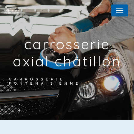
Panneau de gestion des cookies
carrosserie
axial châtillon
CARROSSERIE
FONTENAISIENNE