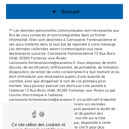
Envoyer
** Les données personnelles communiquées sont nécessaires aux
fins de vous contacter et sont enregistrées dans un fichier
informatisé. Elles sont destinées à Carrosserie Fontenaisienne et
ses sous-traitants dans le seul but de répondre à votre message.
Les données collectées seront communiquées aux seuls
destinataires suivants: Carrosserie Fontenaisienne 13 Rue Boris
Vildé, 92260 Fontenay-aux-Roses
carrosserie.fontenaisienne@wanadoo.fr. Vous disposez de droits
d’accès, de rectification, d’effacement, de portabilité, de limitation,
d’opposition, de retrait de votre consentement à tout moment et du
droit d’introduire une réclamation auprès d’une autorité de
contrôle, ainsi que d’organiser le sort de vos données post-
mortem. Vous pouvez exercer ces droits par voie postale à
l'adresse 13 Rue Boris Vildé, 92260 Fontenay-aux-Roses ou par
courrier électronique à l'adresse
carrosserie.fontenaisienne@wanadoo.fr. Un justificatif d'identité
pourra vous être demandé. Nous conservons vos données
pendant la période de prise de contact puis pendant la durée de
prescription légale aux fins probatoires et de gestion des
contentieux. Vous avez le droit de vous inscrire sur la liste
d'opposition au démarchage téléphonique, disponible à cette
Ce site utilise des cookies et
adresse:
Bloctel.gouv.fr
. Consultez le site cnil.fr pour plus