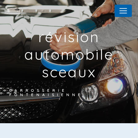
Panneau de gestion des cookies
révision
automobile
sceaux
CARROSSERIE
FONTENAISIENNE