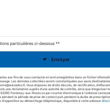
tions particulières ci-dessous **
Envoyer
s aux fins de vous contacter et sont enregistrées dans un fichier informatis
 message. Les données collectées seront communiquées aux seuls destinataires
e@wanadoo.fr. Vous disposez de droits d’accès, de rectification, d’effacement, 
uire une réclamation auprès d’une autorité de contrôle, ainsi que d’organiser
é, 92260 Fontenay-aux-Roses ou par courrier électronique à l'adresse carrosser
ndant la période de prise de contact puis pendant la durée de prescription l
iste d'opposition au démarchage téléphonique, disponible à cette adresse:
Bloct