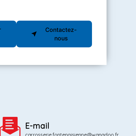
r
Contactez-
nous
E-mail
carrosserie.fontenaisienne@wanadoo.fr