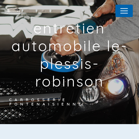
Panneau de gestion des cookies
entretien
automobile le-
plessis-
robinson
CARROSSERIE
FONTENAISIENNE