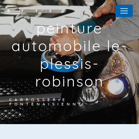
Panneau de gestion des cookies
peinture
automobile le-
plessis-
robinson
CARROSSERIE
FONTENAISIENNE