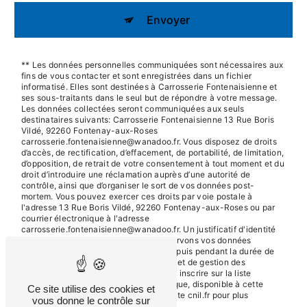
Envoyer
** Les données personnelles communiquées sont nécessaires aux
fins de vous contacter et sont enregistrées dans un fichier
informatisé. Elles sont destinées à Carrosserie Fontenaisienne et
ses sous-traitants dans le seul but de répondre à votre message.
Les données collectées seront communiquées aux seuls
destinataires suivants: Carrosserie Fontenaisienne 13 Rue Boris
Vildé, 92260 Fontenay-aux-Roses
carrosserie.fontenaisienne@wanadoo.fr. Vous disposez de droits
d’accès, de rectification, d’effacement, de portabilité, de limitation,
d’opposition, de retrait de votre consentement à tout moment et du
droit d’introduire une réclamation auprès d’une autorité de
contrôle, ainsi que d’organiser le sort de vos données post-
mortem. Vous pouvez exercer ces droits par voie postale à
l'adresse 13 Rue Boris Vildé, 92260 Fontenay-aux-Roses ou par
courrier électronique à l'adresse
carrosserie.fontenaisienne@wanadoo.fr. Un justificatif d'identité
pourra vous être demandé. Nous conservons vos données
pendant la période de prise de contact puis pendant la durée de
prescription légale aux fins probatoires et de gestion des
contentieux. Vous avez le droit de vous inscrire sur la liste
d'opposition au démarchage téléphonique, disponible à cette
Ce site utilise des cookies et
adresse:
Bloctel.gouv.fr
. Consultez le site cnil.fr pour plus
vous donne le contrôle sur
d’informations sur vos droits.